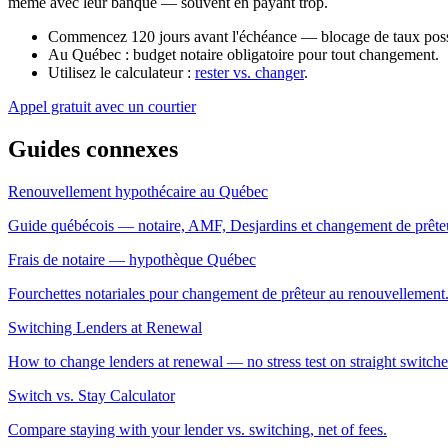
même avec leur banque — souvent en payant trop.
Commencez 120 jours avant l'échéance — blocage de taux poss
Au Québec : budget notaire obligatoire pour tout changement.
Utilisez le calculateur :
rester vs. changer
.
Appel gratuit avec un courtier
Guides connexes
Renouvellement hypothécaire au Québec
Guide québécois — notaire, AMF, Desjardins et changement de prête
Frais de notaire — hypothèque Québec
Fourchettes notariales pour changement de prêteur au renouvellement
Switching Lenders at Renewal
How to change lenders at renewal — no stress test on straight switche
Switch vs. Stay Calculator
Compare staying with your lender vs. switching, net of fees.