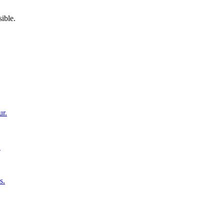
ible.
ur.
.
s.