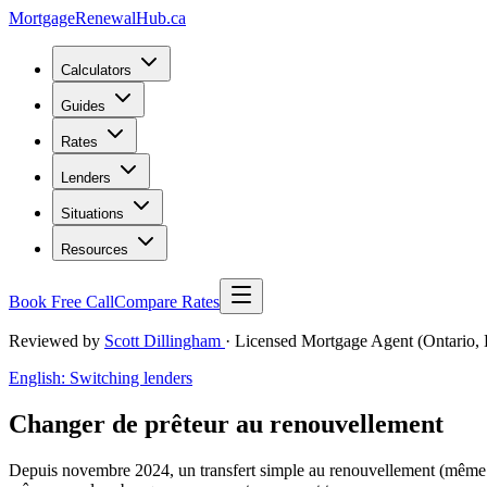
MortgageRenewal
Hub
.ca
Calculators
Guides
Rates
Lenders
Situations
Resources
Book Free Call
Compare Rates
Reviewed by
Scott Dillingham
· Licensed Mortgage Agent (Ontario, 
English: Switching lenders
Changer de prêteur au renouvellement
Depuis novembre 2024, un transfert simple au renouvellement (même s