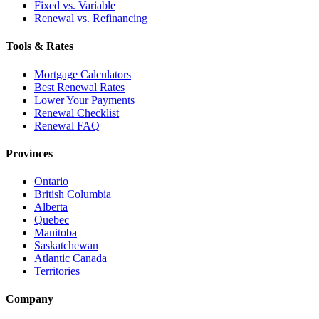
Fixed vs. Variable
Renewal vs. Refinancing
Tools & Rates
Mortgage Calculators
Best Renewal Rates
Lower Your Payments
Renewal Checklist
Renewal FAQ
Provinces
Ontario
British Columbia
Alberta
Quebec
Manitoba
Saskatchewan
Atlantic Canada
Territories
Company