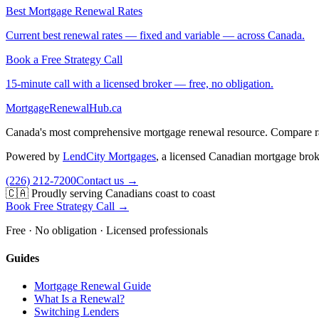
Best Mortgage Renewal Rates
Current best renewal rates — fixed and variable — across Canada.
Book a Free Strategy Call
15-minute call with a licensed broker — free, no obligation.
MortgageRenewal
Hub
.ca
Canada's most comprehensive mortgage renewal resource. Compare rate
Powered by
LendCity Mortgages
,
a licensed Canadian mortgage brok
(226) 212-7200
Contact us →
🇨🇦 Proudly serving Canadians coast to coast
Book Free Strategy Call →
Free · No obligation · Licensed professionals
Guides
Mortgage Renewal Guide
What Is a Renewal?
Switching Lenders